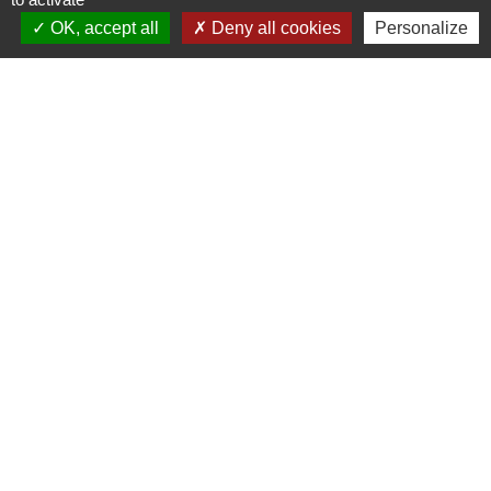
en place l'application mobile Localiti
OK, accept all
Deny all cookies
Personalize
afin de vous transmettre en temps réel
les dernières informations publiées sur
le site.
Actualités, agenda des événements,
alertes sanitaires ou météo : recevez
une notification et consultez
immédiatement nos mises à jour.
Enregistrez ou partagez vos
informations favorites, envoyez-nous
également vos signalements
citoyens...Tout cela gratuitement et
sans nécessité de se créer un compte !
Comment procéder (
voir le tutoriel
en images, cliquez ici
)