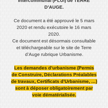
Intercommunal (PLUi) de TERRE
D’AUGE.
Ce document a été approuvé le 5 mars
2020 et rendu exécutoire le 16 mars
2020.
Ce document est désormais consultable
et téléchargeable sur le site de Terre
d’Auge rubrique Urbanisme.
Les demandes d’urbanisme (Permis
de Construire, Déclarations Préalables
de travaux, Certificats d’Urbanisme, …)
sont à déposer obligatoirement par
voie dématérialisée.