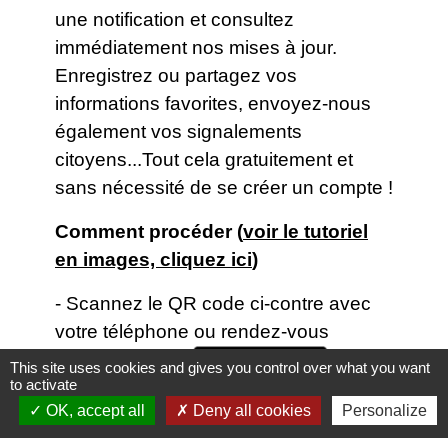
une notification et consultez
immédiatement nos mises à jour.
Enregistrez ou partagez vos
informations favorites, envoyez-nous
également vos signalements
citoyens...Tout cela gratuitement et
sans nécessité de se créer un compte !
Comment procéder (
voir le tutoriel
en images, cliquez ici
)
- Scannez le QR code ci-contre avec
votre téléphone ou rendez-vous
directement sur
ou
This site uses cookies and gives you control over what you want
to activate
et téléchargez
OK, accept all
Deny all cookies
Personalize
gratuitement l'application mobile