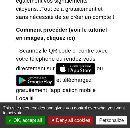
également vos signalements
citoyens...Tout cela gratuitement et
sans nécessité de se créer un compte !
Comment procéder (
voir le tutoriel
en images, cliquez ici
)
- Scannez le QR code ci-contre avec
votre téléphone ou rendez-vous
directement sur
ou
et téléchargez
gratuitement l'application mobile
Localiti
This site uses cookies and gives you control over what you want
- Géolocalisez-vous et/ou recherchez
to activate
directement la localité "
14130
" ou
OK, accept all
Deny all cookies
Personalize
"
Tourville-en-Auge
"