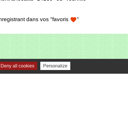
favorite
registrant dans vos "favoris
"
Deny all cookies
Personalize