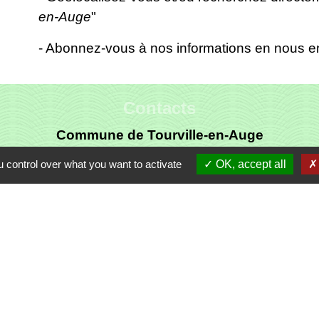
en-Auge
"
- Abonnez-vous à nos informations en nous en
Contacts
Commune de Tourville-en-Auge
10A route de St Martin
 control over what you want to activate
OK, accept all
14130 Tourville-en-Auge - FRANCE
+33 2 31 64 30 45
Contactez-nous
Liens
Auge Nord