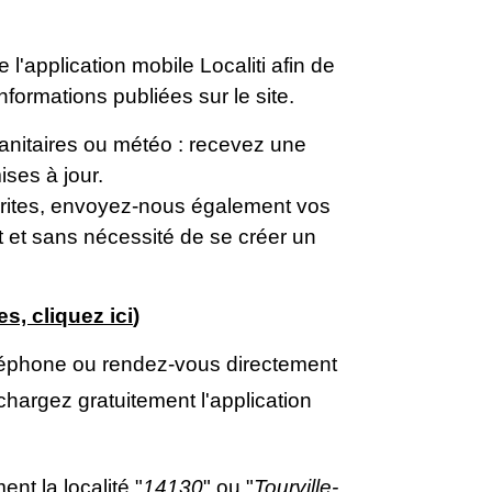
'application mobile Localiti afin de
formations publiées sur le site.
anitaires ou météo : recevez une
ses à jour.
orites, envoyez-nous également vos
t et sans nécessité de se créer un
es, cliquez ici
)
éléphone ou rendez-vous directement
échargez gratuitement l'application
nt la localité "
14130
" ou "
Tourville-