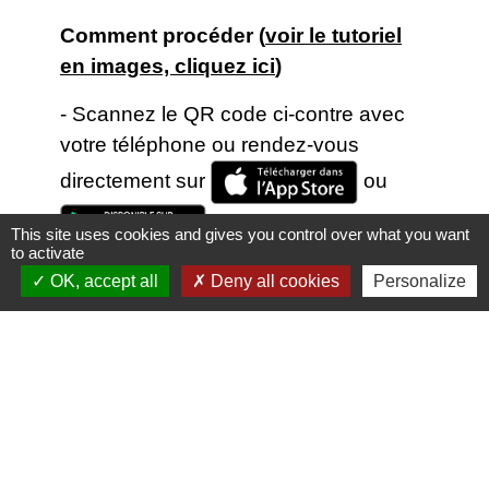
Comment procéder (
voir le tutoriel
en images, cliquez ici
)
- Scannez le QR code ci-contre avec
votre téléphone ou rendez-vous
directement sur
ou
et téléchargez
This site uses cookies and gives you control over what you want
to activate
gratuitement l'application mobile
OK, accept all
Deny all cookies
Personalize
Localiti
- Géolocalisez-vous et/ou recherchez
directement la localité "
14130
" ou
"
Tourville-en-Auge
"
- Abonnez-vous à nos informations en
favorite
nous enregistrant dans vos "favoris