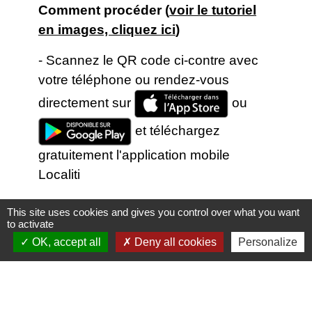
Comment procéder (
voir le tutoriel
en images, cliquez ici
)
- Scannez le QR code ci-contre avec
votre téléphone ou rendez-vous
directement sur
ou
et téléchargez
gratuitement l'application mobile
Localiti
- Géolocalisez-vous et/ou recherchez
This site uses cookies and gives you control over what you want
directement la localité "
14130
" ou
to activate
OK, accept all
Deny all cookies
Personalize
"
Tourville-en-Auge
"
- Abonnez-vous à nos informations en
favorite
nous enregistrant dans vos "favoris